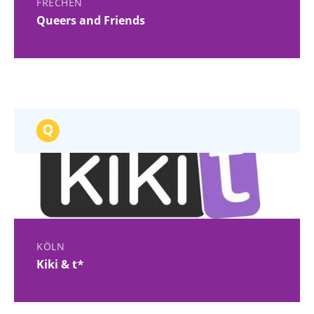
FRECHEN
Queers and Friends
KÖLN
Kiki & t*