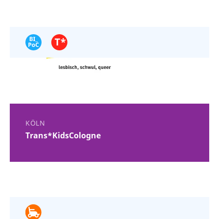
KÖLN
Trans*KidsCologne