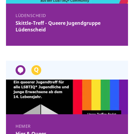
LÜDENSCHEID
Skittle-Treff - Queere Jugendgruppe
Lüdenscheid
HEMER
Hier & Queer