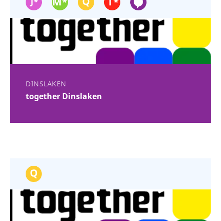
DINSLAKEN
together Dinslaken