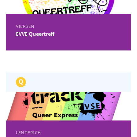
VIERSEN
EVVE Queertreff
LENGERICH