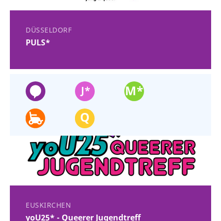
DÜSSELDORF
PULS*
EUSKIRCHEN
yoU25* - Queerer Jugendtreff