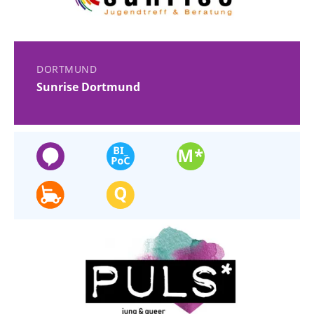
DORTMUND
Sunrise Dortmund