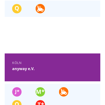
KÖLN
anyway e.V.