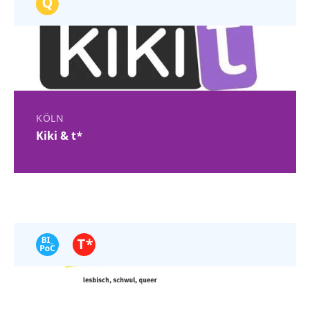
KÖLN
Kiki & t*