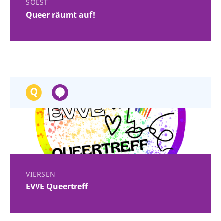
SOEST
Queer räumt auf!
VIERSEN
EVVE Queertreff