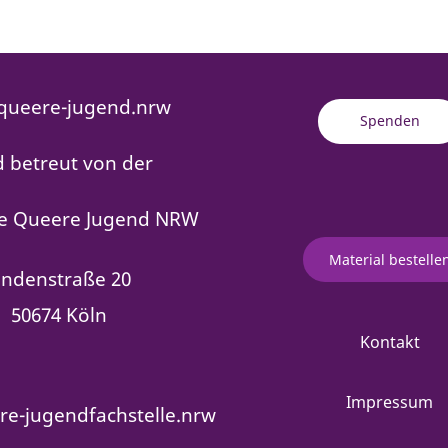
ueere-jugend.nrw
Spenden
d betreut von der
le Queere Jugend NRW
Material bestelle
indenstraße 20
50674 Köln
Kontakt
Impressum
e-jugendfachstelle.nrw