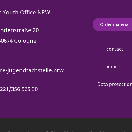
 Youth Office NRW
Order material
indenstraße 20
50674 Cologne
contact
imprint
e-jugendfachstelle.nrw
Data protectio
221/356 565 30