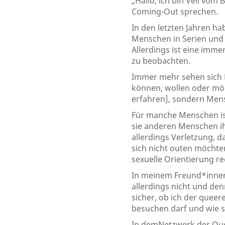
„Hallo, ich bin Veli vo
Coming-Out sprechen.
In den letzten Jahren ha
Menschen in Serien und 
Allerdings ist eine im
zu beobachten.
Immer mehr sehen sich M
können, wollen oder möch
erfahren], sondern Mens
Für manche Menschen ist
sie anderen Menschen ih
allerdings Verletzung, d
sich nicht outen möchten
sexuelle Orientierung r
In meinem Freund*innenkr
allerdings nicht und den
sicher, ob ich der quee
besuchen darf und wie si
In demNetzwerk der Que