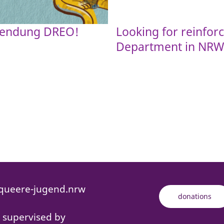
wendung DREO!
Looking for reinfor
Department in NRW
ueere-jugend.nrw
donations
s supervised by