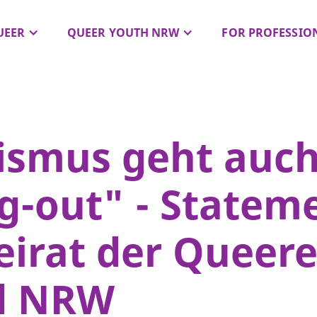
UEER
QUEER YOUTH NRW
FOR PROFESSIO
ismus geht auc
-out" - Statem
irat der Queer
d NRW