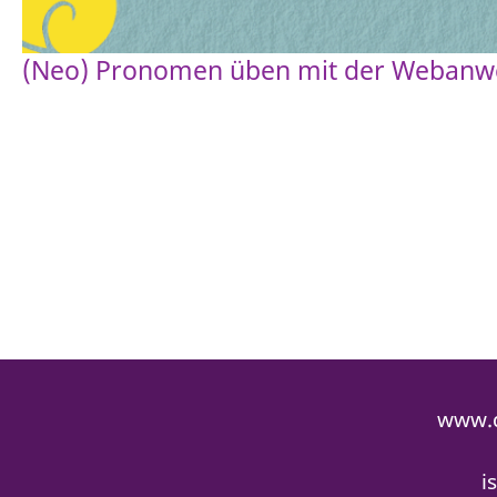
(Neo) Pronomen üben mit der Weban
www.q
i