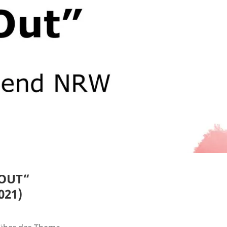
-OUT“
021)