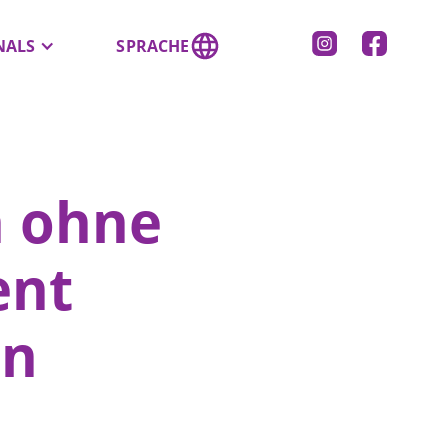
NALS
SPRACHE
h ohne
ent
en