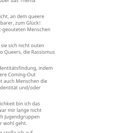
 über das Thema
eicht, an dem queere
tbarer, zum Glück!
ht-geouteten Menschen
sie sich nicht outen
so Queers, die Rassismus
dentitätsfindung, indem
ußere Coming-Out
gibt auch Menschen die
identität und/oder
chkeit bin ich das
war mir lange nicht
ich Jugendgruppen
r wohl geht.
 stoße ich auf