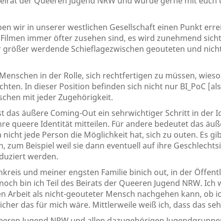
m Beirat der Queeren Jugend NRW und würde gerne mit euch
ben wir in unserer westlichen Gesellschaft einen Punkt err
Filmen immer öfter zusehen sind, es wird zunehmend sich
mer größer werdende Schieflagezwischen geouteten und nic
enschen in der Rolle, sich rechtfertigen zu müssen, wieso 
ten. In dieser Position befinden sich nicht nur BI_PoC [al
chen mit jeder Zugehörigkeit.
 das äußere Coming-Out ein sehrwichtiger Schritt in der I
re queere Identität mitteilen. Für andere bedeutet das ä
a nicht jede Person die Möglichkeit hat, sich zu outen. Es 
, zum Beispiel weil sie dann eventuell auf ihre Geschlechts
eduziert werden.
eis und meiner engsten Familie binich out, in der Öffentli
noch bin ich Teil des Beirats der Queeren Jugend NRW. Ich 
ren Arbeit als nicht-geouteter Mensch nachgehen kann, ob 
cher das für mich wäre. Mittlerweile weiß ich, dass das seh
eren Jugend NRW und allen dazugehörigen Jugendgruppen