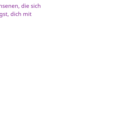
hsenen, die sich
st, dich mit
No items found.