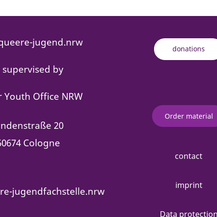
ueere-jugend.nrw
donations
s supervised by
 Youth Office NRW
Order material
indenstraße 20
50674 Cologne
contact
imprint
e-jugendfachstelle.nrw
Data protectio