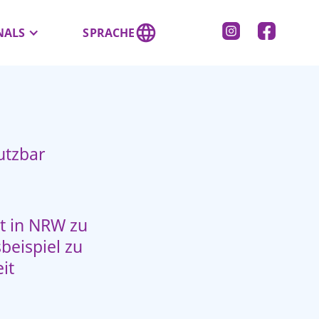
NALS
SPRACHE
utzbar
it in NRW zu
beispiel zu
it